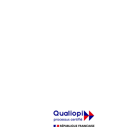
ORIFFPL PDL
Accompagner les professionnels
libéraux ou futurs professionnels
libéraux de la région Pays-de-Loire
dans la création ou le développement
de leur activité. Formations à Nantes,
La Roche-sur-Yon, Angers, Le Mans
et Laval
Cliquez sur le logo pour afficher le certificat ↓