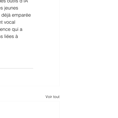
es outils d’IA 
es jeunes 
t déjà emparée 
nt vocal 
rence qui a 
s liées à 
Voir tout