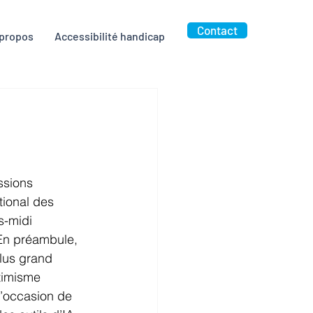
Contact
 propos
Accessibilité handicap
ssions 
tional des 
s-midi 
 En préambule, 
lus grand 
timisme 
l’occasion de 