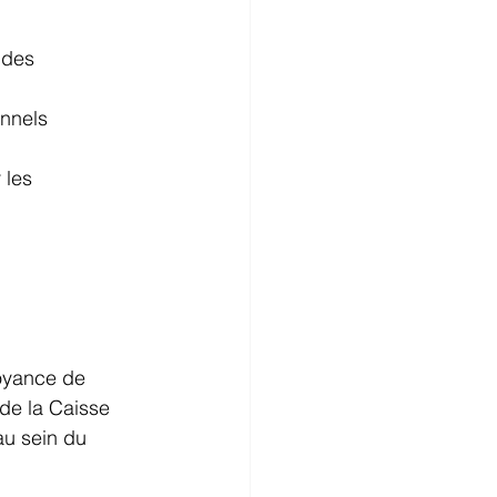
es        
nels        
es        
voyance de 
de la Caisse 
au sein du 