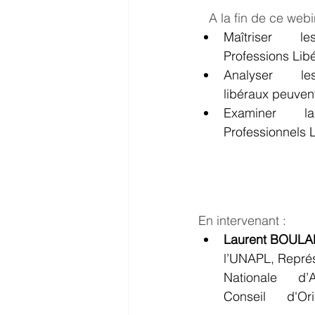
   A la fin de ce w
Maîtriser        
Professions Libé
Analyser        l
libéraux peuvent
Examiner        l
Professionnels 
En intervenant :
Laurent BOUL
l’UNAPL, Représe
Nationale      
Conseil      d'O