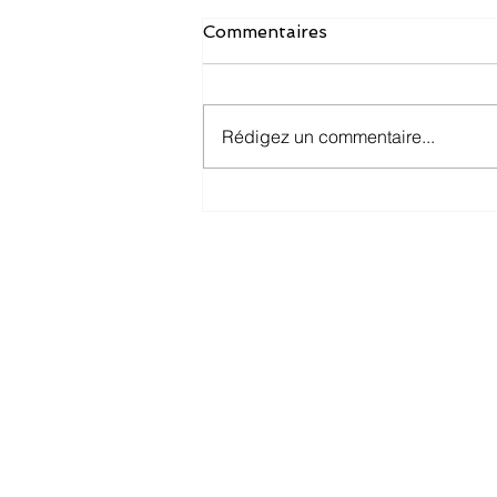
Commentaires
Rédigez un commentaire...
Mes premiers mois avec
l'URSSAF
ORIFFPL PDL
Accompagner les professionnels
libéraux ou futurs professionnels
libéraux de la région Pays-de-Loire
dans la création ou le développement