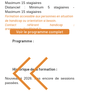
Maximum 15
stagiaires
Distanciel : Minim
um 5 stagiaires -
Maximum 15 stagiaires
Format
ion accessible aux personnes en situation
de handicap ou orientation si besoin.
Contact référent handicap :
aremigereau@oriffplpdl.fr
Voir le programme complet
Programme
:
Historique de la formation :
Nouveauté 2026
. Pas encore de sessions
passées.