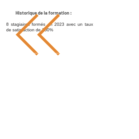
Historique de la formation :
8 stagiaires formés en 2023 avec un taux
de satisfaction de 100%
ORIFFPL PDL
Accompagner les professionnels libéraux ou futurs
professionnels libéraux de la région Pays-de-Loire
dans la création ou le développement de leur activité.
Formations à Nantes, La Roche-sur-Yon, Angers, Le
Mans et Laval
PLAN DU SITE
Nos formations en création
Nos formations en développement
Agenda
Actualités